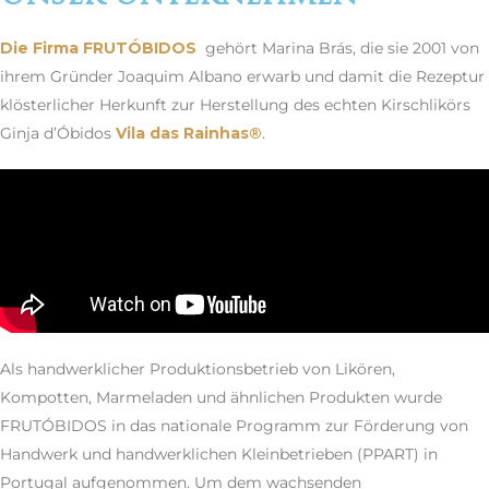
Die Firma
FRUTÓBIDOS
gehört Marina Brás, die sie 2001 von
ihrem Gründer Joaquim Albano erwarb und damit die Rezeptur
klösterlicher Herkunft zur Herstellung des echten Kirschlikörs
Ginja d’Óbidos
Vila das Rainhas®
.
Als handwerklicher Produktionsbetrieb von Likören,
Kompotten, Marmeladen und ähnlichen Produkten wurde
FRUTÓBIDOS in das nationale Programm zur Förderung von
Handwerk und handwerklichen Kleinbetrieben (PPART) in
Portugal aufgenommen. Um dem wachsenden