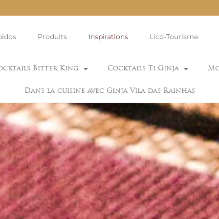
bidos
Produits
Inspirations
Lico-Tourisme
ocktails Bitter King
Cocktails Ti Ginja
Mo
Dans la cuisine avec Ginja Vila das Rainhas