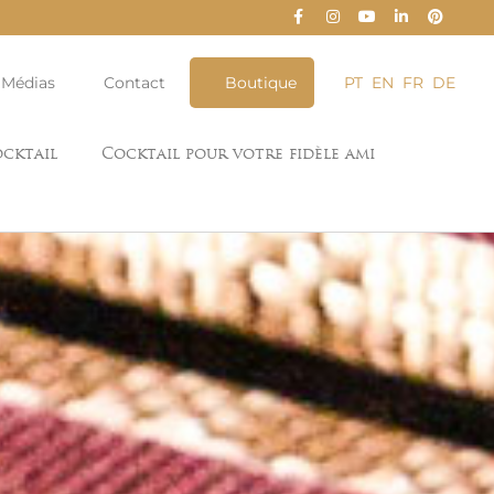
Médias
Contact
Boutique
PT
EN
FR
DE
cktail
Cocktail pour votre fidèle ami