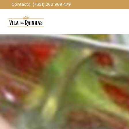
Contacto: (+351) 262 969 479