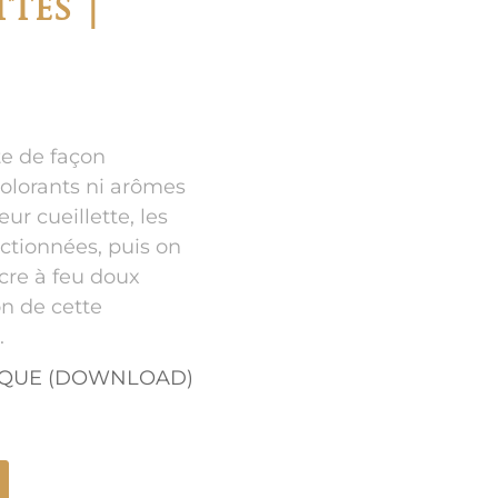
tes |
e de façon
colorants ni arômes
leur cueillette, les
ectionnées, puis on
cre à feu doux
on de cette
.
IQUE (DOWNLOAD)