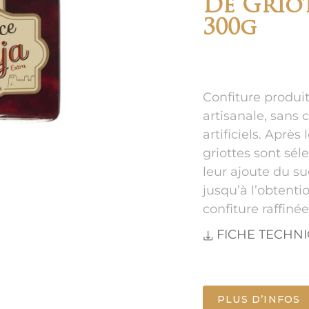
De Griot
300g
Confiture produit
artisanale, sans 
artificiels. Après 
griottes sont sél
leur ajoute du su
jusqu’à l’obtenti
confiture raffinée
FICHE TECHN
PLUS D’INFOS