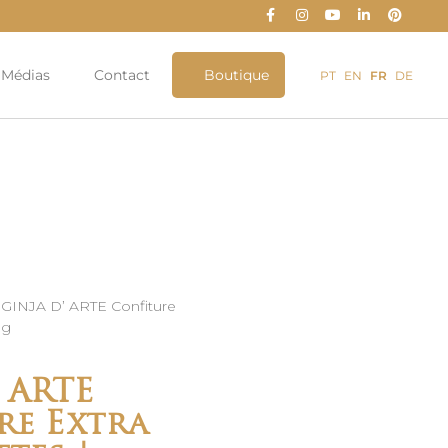
Médias
Contact
Boutique
PT
EN
FR
DE
 GINJA D’ ARTE Confiture
0g
 ARTE
re Extra