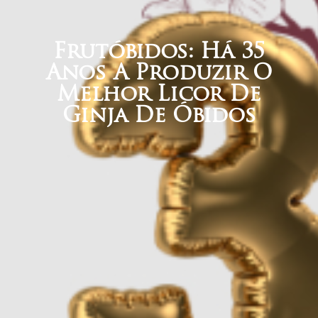
Frutóbidos: Há 35
Anos A Produzir O
Melhor Licor De
Ginja De Óbidos