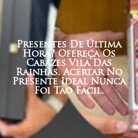
Presentes De Última
Hora? Ofereça Os
Cabazes Vila Das
Rainhas. Acertar No
Presente Ideal Nunca
Foi Tão Fácil.