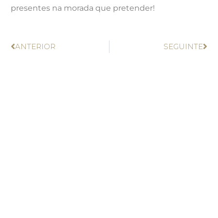
presentes na morada que pretender!
ANTERIOR
SEGUINTE
Subscreva a nossa newsletter
para receber as últimas
novidades
LI E ACEITO OS TERMOS E CONDIÇÕES DA
POLÍTICA DE PRIVACIDADE