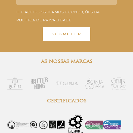
LI E ACEITO OS TERMOS E CONDIÇÕES DA
POLÍTICA DE PRIVACIDADE
SUBMETER
as nossas marcas
certificados